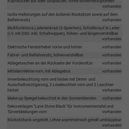
Kopfstützen auf allen Sitzplätzen, vorne sicherheitsoptimiert
vorhanden
Isofix-Halterungen auf den äußeren Rücksitzen sowie auf dem
Beifahrersitz
vorhanden
Multifunktions-Lederlenkrad (3-Speichen), Schaltknauf in Leder
(i.V. mit DSG: inkl. Schaltwippen), höhen- und längenverstellbar
vorhanden
Elektrische Fensterheber vorne und hinten
vorhanden
Fahrer- und Beifahrersitz, höhenverstellbar
vorhanden
Ablagetaschen an der Rückseite der Vordersitze
vorhanden
Mittelarmlehne vorn, mit Ablagebox
vorhanden
Innenbeleuchtung vorn und hinten mit Dimm- und
Ausschaltverzögerung, 2 Leseleuchten vorn und 2 Leuchten
hinten
vorhanden
Make-up-Spiegel beleuchtet in den Sonnenblenden
vorhanden
Dekoreinlagen "Lave Stone Black" für Instrumententafel und
Türverkleidungen vorn
vorhanden
Rücksitzbank ungeteilt, Lehne asymmetrisch geteilt umklappbar
vorhanden