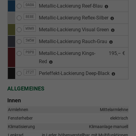
0A0A
Metallic-Lackierung Reef-Blau
8E8E
Metallic-Lackierung Reflex-Silber
W9W9
Metallic-Lackierung Visual Green
5W5W
Metallic-Lackierung Rauch-Grau
P8P8
Metallic-Lackierung Kings-
195,– €
Red
2T2T
Perleffekt-Lackierung Deep-Black
ALLGEMEINES
Innen
Armlehnen
Mittelarmlehne
Fensterheber
elektrisch
Klimatisierung
Klimaanlage manuell
Lenkrad
in Leder, höhenverstellbar, mit Multifunktionen