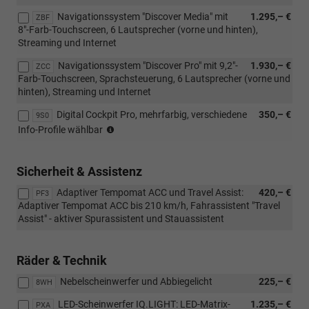
Navigationssystem "Discover Media" mit
1.295,– €
ZBF
8"-Farb-Touchscreen, 6 Lautsprecher (vorne und hinten),
Streaming und Internet
Navigationssystem "Discover Pro" mit 9,2"-
1.930,– €
ZCC
Farb-Touchscreen, Sprachsteuerung, 6 Lautsprecher (vorne und
hinten), Streaming und Internet
Digital Cockpit Pro, mehrfarbig, verschiedene
350,– €
9S0
(nur
Info-Profile wählbar
i.V.
mit
ZBP,
Sicherheit & Assistenz
ZBF
Adaptiver Tempomat ACC und Travel Assist:
420,– €
oder
PF3
Adaptiver Tempomat ACC bis 210 km/h, Fahrassistent "Travel
ZCC)
Assist" - aktiver Spurassistent und Stauassistent
Räder & Technik
Nebelscheinwerfer und Abbiegelicht
225,– €
8WH
LED-Scheinwerfer IQ.LIGHT: LED-Matrix-
1.235,– €
PXA