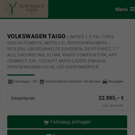
Menü
VOLKSWAGEN TAIGO
LIMITED 1.0 TSI 115PS
DSG/AUTOMATIK, METALLIC, RÜCKFAHRKAMERA,
KEYLESS, ABGEDUNKELTE SCHEIBEN, SICHT-PAKET, 17"
ALU, DACHRELING, KLIMA, RADIO COMPOSITION, APP
CONNECT, DIG. COCKPIT, MUFU-LEDERLENKRAD,
PARKSENSOREN VO/HI, LED-SCHEINWERFER
Fahrzeugnr.:
451
unverbindliche Lieferzeit: 4-6 Monate
Neuwagen
22.885,– €
Gesamtpreis
incl. 19% MwSt.
Fahrzeug anfragen