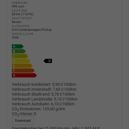
HUBRAUM
999 ccm
LEISTUNG
85 kW (116 PS)
KRAFTSTOFF
Benzin
KATEGORIE
SUV/Geländewagen/Pickup
MODELLJAHR
2026
Verbrauch kombiniert:
5,90 l/100km
Verbrauch Innenstadt:
7,60 l/100km
Verbrauch Stadtrand:
5,70 l/100km
Verbrauch Landstraße:
5,10 l/100km
Verbrauch Autobahn:
6,10 l/100km
CO
-Emissionen:
135,00 g/km
2
CO
-Klasse:
D
2
Download
Energiekosten bei 15.000 km pro Jahr:
1.543,44 €