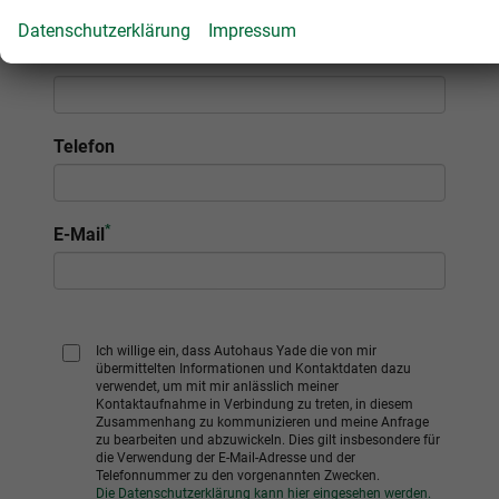
Datenschutzerklärung
Impressum
Firma
Telefon
*
E-Mail
Ich willige ein, dass Autohaus Yade die von mir
übermittelten Informationen und Kontaktdaten dazu
verwendet, um mit mir anlässlich meiner
Kontaktaufnahme in Verbindung zu treten, in diesem
Zusammenhang zu kommunizieren und meine Anfrage
zu bearbeiten und abzuwickeln. Dies gilt insbesondere für
die Verwendung der E-Mail-Adresse und der
Telefonnummer zu den vorgenannten Zwecken.
Die Datenschutzerklärung kann hier eingesehen werden.