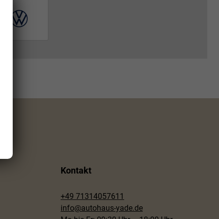
Kontakt
+49 71314057611
info@autohaus-yade.de