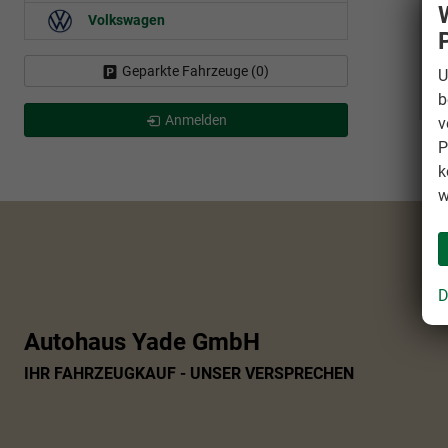
Volkswagen
Geparkte Fahrzeuge (
0
)
U
b
Anmelden
v
P
k
w
D
Autohaus Yade GmbH
IHR FAHRZEUGKAUF - UNSER VERSPRECHEN