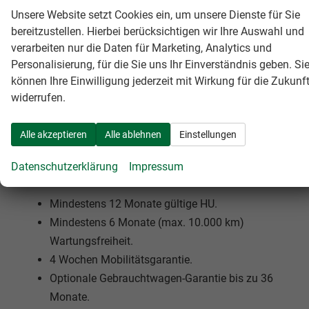
Sichere Kaufabwicklung:
Sobald Sie sich für
Unsere Website setzt Cookies ein, um unsere Dienste für Sie
Ihr Fahrzeug entschieden haben, kümmern wir
bereitzustellen. Hierbei berücksichtigen wir Ihre Auswahl und
uns um die vertraglichen Formalitäten und
verarbeiten nur die Daten für Marketing, Analytics und
sorgen für eine reibungslose Abwicklung.
Personalisierung, für die Sie uns Ihr Einverständnis geben. Si
Zulassungsservice & Fahrzeugübergabe:
Auf
können Ihre Einwilligung jederzeit mit Wirkung für die Zukunf
widerrufen.
Wunsch übernehmen wir die Zulassung für
Sie, damit Sie Ihr Fahrzeug schnell und
Alle akzeptieren
stressfrei in Empfang nehmen können.
Alle ablehnen
Einstellungen
Datenschutzerklärung
Impressum
Unser Versprechen:
Mindestens 12 Monate gültige HU.
Mindestens 6 Monate (max. 10.000 km)
Wartungsfreiheit.
4 Wochen Mobilitätsgarantie.
Optionale Gebrauchtwagen-Garantie bis zu 36
Monate.