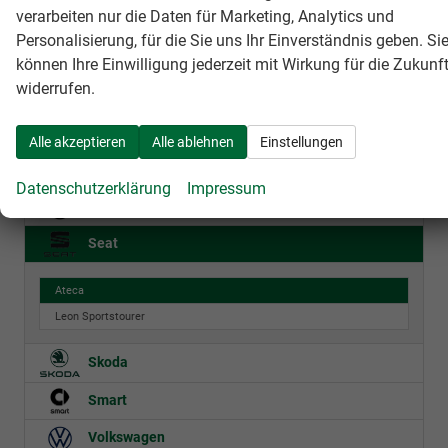
verarbeiten nur die Daten für Marketing, Analytics und
Fahrzeugnr.
Personalisierung, für die Sie uns Ihr Einverständnis geben. Si
können Ihre Einwilligung jederzeit mit Wirkung für die Zukunf
widerrufen.
BMW
Maserati
Alle akzeptieren
Alle ablehnen
Einstellungen
Mercedes-Benz
Datenschutzerklärung
Impressum
Nissan
Seat
Ateca
Leon Sportstourer
Skoda
Smart
Volkswagen