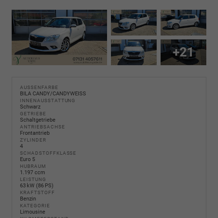
+21
AUSSENFARBE
BILA CANDY/CANDYWEISS
INNENAUSSTATTUNG
Schwarz
GETRIEBE
Schaltgetriebe
ANTRIEBSACHSE
Frontantrieb
ZYLINDER
4
SCHADSTOFFKLASSE
Euro 5
HUBRAUM
1.197 ccm
LEISTUNG
63 kW (86 PS)
KRAFTSTOFF
Benzin
KATEGORIE
Limousine