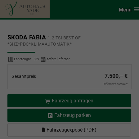
Menü
SKODA FABIA
1.2 TSI BEST OF
*SHZ*PDC*KLIMAAUTOMATIK*
Fahrzeugnr.:
539
sofort lieferbar
7.500,– €
Gesamtpreis
Differenzbesteuert
Fahrzeug anfragen
Fahrzeug parken
Fahrzeugexposé (PDF)