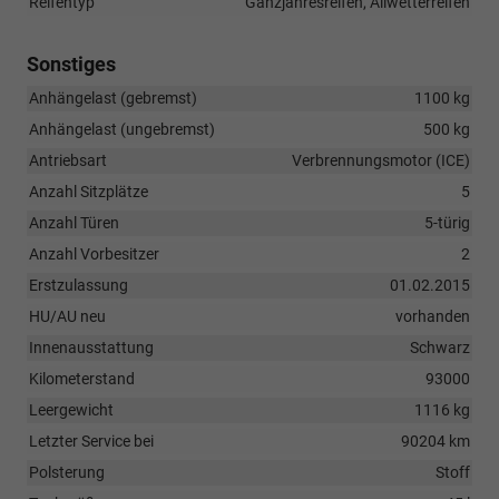
Reifentyp
Ganzjahresreifen, Allwetterreifen
Sonstiges
Anhängelast (gebremst)
1100 kg
Anhängelast (ungebremst)
500 kg
Antriebsart
Verbrennungsmotor (ICE)
Anzahl Sitzplätze
5
Anzahl Türen
5-türig
Anzahl Vorbesitzer
2
Erstzulassung
01.02.2015
HU/AU neu
vorhanden
Innenausstattung
Schwarz
Kilometerstand
93000
Leergewicht
1116 kg
Letzter Service bei
90204 km
Polsterung
Stoff