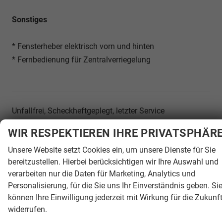
Sonstiges
* Fensterheber elektrisch vorn und hinten
* Fernbedienung für Zentralverriegelung
Unfallfrei, Scheckheftgeplegt, letzter Service
durchgeführt 02/2026 bei 90.206km
WIR RESPEKTIEREN IHRE PRIVATSPHÄR
TÜV/AU neu bei Kauf
Unsere Website setzt Cookies ein, um unsere Dienste für Sie
bereitzustellen. Hierbei berücksichtigen wir Ihre Auswahl und
Besichtigung und/oder Probefahrt ausschließlich nach
verarbeiten nur die Daten für Marketing, Analytics und
vorheriger Terminvereinbarung
Personalisierung, für die Sie uns Ihr Einverständnis geben. Si
können Ihre Einwilligung jederzeit mit Wirkung für die Zukunf
Gerne erstellen wir Ihnen ein individuelles
widerrufen.
Finanzierungsangebot.