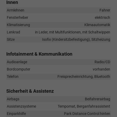
Innen
Armlehnen
Fahrer
Fensterheber
elektrisch
Klimatisierung
Klimaautomatik
Lenkrad
in Leder, mit Multifunktionen, mit Schaltwippen
Sitze
Isofix (Kindersitzbefestigung), Sitzheizung
Infotainment & Kommunikation
Audioanlage
Radio/CD
Bordcomputer
vorhanden
Telefon
Freisprecheinrichtung, Bluetooth
Sicherheit & Assistenz
Airbags
Beifahrerairbag
Assistenzsysteme
Tempomat, Berganfahrassistent
Einparkhilfe
Park Distance Control hinten