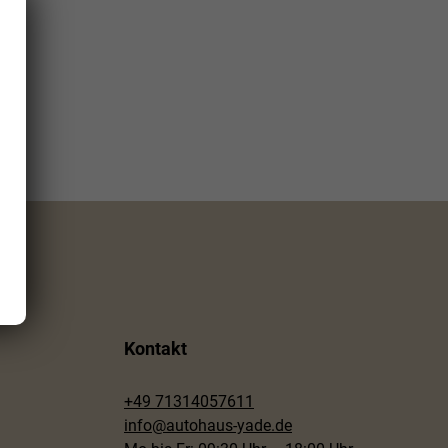
Kontakt
+49 71314057611
info@autohaus-yade.de