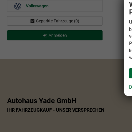
Volkswagen
Geparkte Fahrzeuge (
0
)
U
b
Anmelden
v
P
k
w
D
Autohaus Yade GmbH
IHR FAHRZEUGKAUF - UNSER VERSPRECHEN