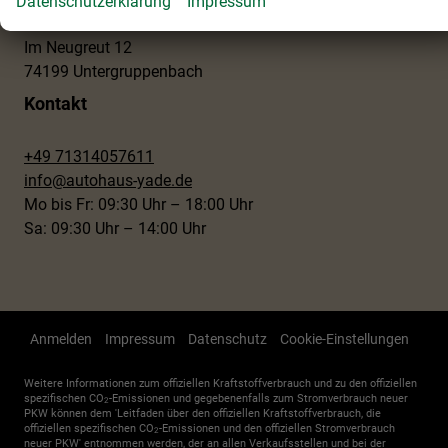
Datenschutzerklärung
Impressum
Im Neugreut 12
74199 Untergruppenbach
Kontakt
+49 71314057611
info@autohaus-yade.de
Mo bis Fr: 09:30 Uhr – 18:00 Uhr
Sa: 09:30 Uhr – 14:00 Uhr
Anmelden
Impressum
Datenschutz
Cookie-Einstellungen
Weitere Informationen zum offiziellen Kraftstoffverbrauch und zu den offiziellen
spezifischen CO
-Emissionen und gegebenenfalls zum Stromverbrauch neuer
2
PKW können dem 'Leitfaden über den offiziellen Kraftstoffverbrauch, die
offiziellen spezifischen CO
-Emissionen und den offiziellen Stromverbrauch
2
neuer PKW' entnommen werden, der an allen Verkaufsstellen und bei der