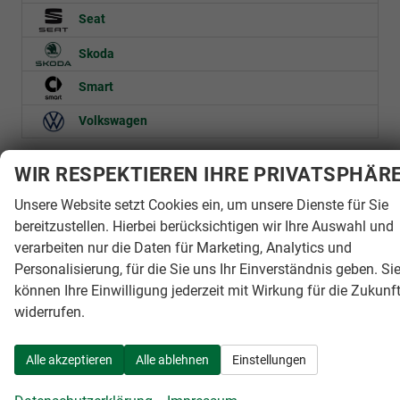
Seat
Skoda
Smart
Volkswagen
Geparkte Fahrzeuge (
0
)
WIR RESPEKTIEREN IHRE PRIVATSPHÄR
Unsere Website setzt Cookies ein, um unsere Dienste für Sie
Anmelden
bereitzustellen. Hierbei berücksichtigen wir Ihre Auswahl und
verarbeiten nur die Daten für Marketing, Analytics und
Personalisierung, für die Sie uns Ihr Einverständnis geben. Si
können Ihre Einwilligung jederzeit mit Wirkung für die Zukunf
widerrufen.
Autohaus Yade GmbH
Alle akzeptieren
Alle ablehnen
Einstellungen
IHR FAHRZEUGKAUF - UNSER VERSPRECHEN
Adresse