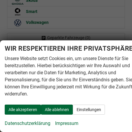
Skoda
Smart
Volkswagen
Geparkte Fahrzeuge (
0
)
WIR RESPEKTIEREN IHRE PRIVATSPHÄR
Anmelden
Unsere Website setzt Cookies ein, um unsere Dienste für Sie
bereitzustellen. Hierbei berücksichtigen wir Ihre Auswahl und
verarbeiten nur die Daten für Marketing, Analytics und
Personalisierung, für die Sie uns Ihr Einverständnis geben. Si
können Ihre Einwilligung jederzeit mit Wirkung für die Zukunf
widerrufen.
Autohaus Yade GmbH
IHR FAHRZEUGKAUF - UNSER VERSPRECHEN
Alle akzeptieren
Alle ablehnen
Einstellungen
Adresse
Datenschutzerklärung
Impressum
Im Neugreut 12